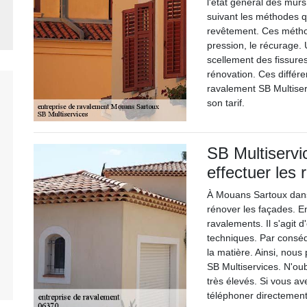
l'état général des murs 
suivant les méthodes q
revêtement. Ces métho
pression, le récurage.
scellement des fissures,
rénovation. Ces différe
ravalement SB Multise
son tarif.
SB Multiservic
effectuer les
À Mouans Sartoux dans 
rénover les façades. En 
ravalements. Il s'agit d
techniques. Par conséq
la matière. Ainsi, nou
SB Multiservices. N'oub
très élevés. Si vous av
téléphoner directement