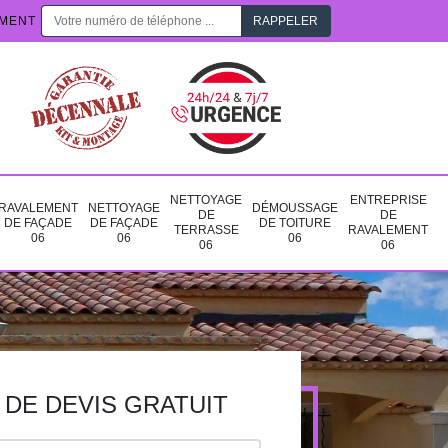
EMENT
NETTOYAGE
ENTREPRISE
RAVALEMENT
NETTOYAGE
DÉMOUSSAGE
DE
DE
DE FAÇADE
DE FAÇADE
DE TOITURE
TERRASSE
RAVALEMENT
06
06
06
06
06
DE DEVIS GRATUIT