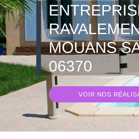
ENTREPRIS
RAVALEME
MOUANS S
06370
VOIR NOS RÉALIS