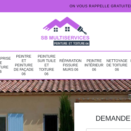
ON VOUS RAPPELLE GRATUIT
PEINTRE
PEINTURE
PRISE
ET
SUR TUILE
RÉPARATION
PEINTRE
NETTOYAGE
E
PEINTURE
ET
FISSURE
INTÉRIEUR
DE TOITURE
TURE
DE FAÇADE
TOITURE
MURS 06
06
06
6
06
06
DEMANDE 