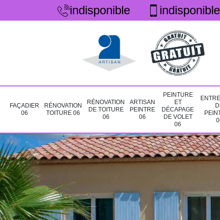
indisponible
indisponible
PEINTURE
ENTRE
RÉNOVATION
ARTISAN
ET
FAÇADIER
RÉNOVATION
D
DE TOITURE
PEINTRE
DÉCAPAGE
06
TOITURE 06
PEIN
06
06
DE VOLET
0
06