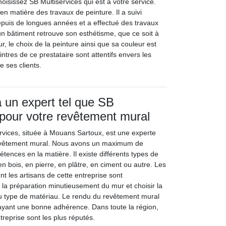
choisissez SB Multiservices qui est à votre service.
 en matière des travaux de peinture. Il a suivi
epuis de longues années et a effectué des travaux
n bâtiment retrouve son esthétisme, que ce soit à
ieur, le choix de la peinture ainsi que sa couleur est
intres de ce prestataire sont attentifs envers les
 ses clients.
à un expert tel que SB
 pour votre revêtement mural
ervices, située à Mouans Sartoux, est une experte
evêtement mural. Nous avons un maximum de
étences en la matière. Il existe différents types de
 bois, en pierre, en plâtre, en ciment ou autre. Les
nt les artisans de cette entreprise sont
la préparation minutieusement du mur et choisir la
au type de matériau. Le rendu du revêtement mural
 ayant une bonne adhérence. Dans toute la région,
ntreprise sont les plus réputés.