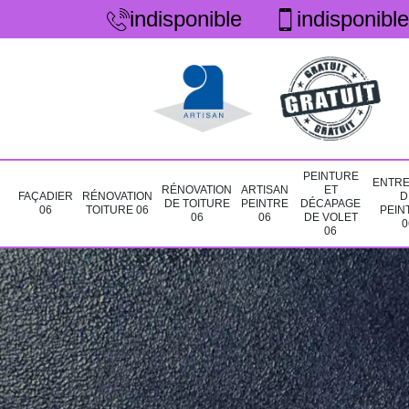
indisponible
indisponible
PEINTURE
ENTRE
RÉNOVATION
ARTISAN
ET
FAÇADIER
RÉNOVATION
D
DE TOITURE
PEINTRE
DÉCAPAGE
06
TOITURE 06
PEIN
06
06
DE VOLET
0
06