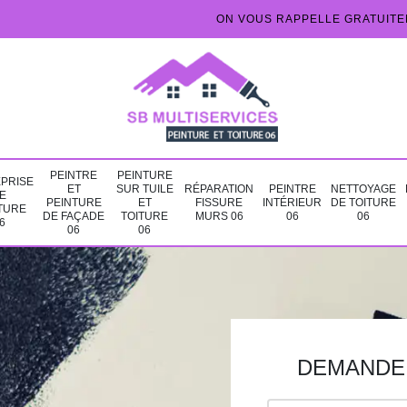
ON VOUS RAPPELLE GRATUIT
PEINTRE
PEINTURE
PRISE
ET
SUR TUILE
RÉPARATION
PEINTRE
NETTOYAGE
E
PEINTURE
ET
FISSURE
INTÉRIEUR
DE TOITURE
TURE
DE FAÇADE
TOITURE
MURS 06
06
06
6
06
06
DEMANDE 