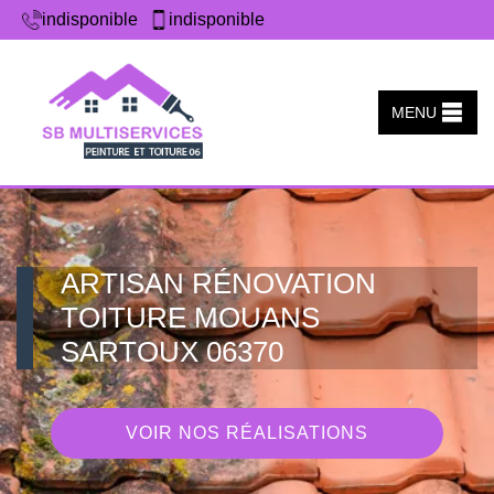
indisponible
indisponible
MENU
ARTISAN RÉNOVATION
TOITURE MOUANS
SARTOUX 06370
VOIR NOS RÉALISATIONS